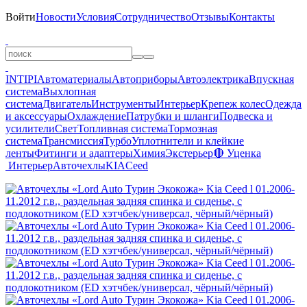
Войти
Новости
Условия
Сотрудничество
Отзывы
Контакты
INTIPI
Автоматериалы
Автоприборы
Автоэлектрика
Впускная
система
Выхлопная
система
Двигатель
Инструменты
Интерьер
Крепеж колес
Одежда
и аксессуары
Охлаждение
Патрубки и шланги
Подвеска и
усилители
Свет
Топливная система
Тормозная
система
Трансмиссия
Турбо
Уплотнители и клейкие
ленты
Фитинги и адаптеры
Химия
Экстерьер
🔴 Уценка
Интерьер
Авточехлы
KIA
Ceed