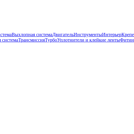
истема
Выхлопная система
Двигатель
Инструменты
Интерьер
Крепе
 система
Трансмиссия
Турбо
Уплотнители и клейкие ленты
Фитин