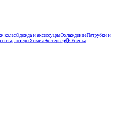
ж колес
Одежда и аксессуары
Охлаждение
Патрубки и
ги и адаптеры
Химия
Экстерьер
🔴 Уценка