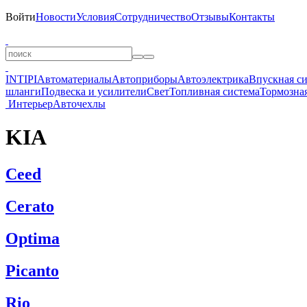
Войти
Новости
Условия
Сотрудничество
Отзывы
Контакты
INTIPI
Автоматериалы
Автоприборы
Автоэлектрика
Впускная с
шланги
Подвеска и усилители
Свет
Топливная система
Тормозная
Интерьер
Авточехлы
KIA
Ceed
Cerato
Optima
Picanto
Rio