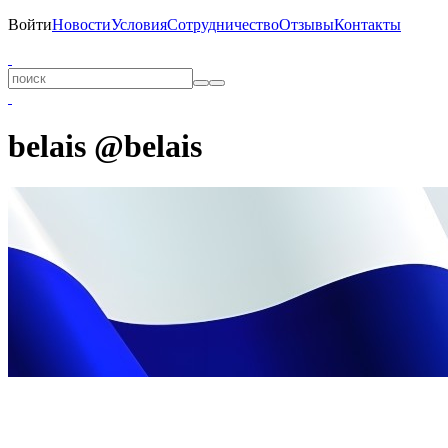
Войти
Новости
Условия
Сотрудничество
Отзывы
Контакты
belais @belais