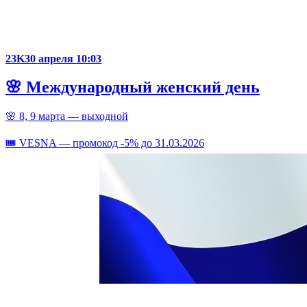
23K
30 апреля 10:03
🌸 Международный женский день
🌸 8, 9 марта — выходной
🎟️ VESNA — промокод -5% до 31.03.2026