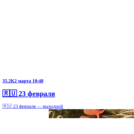
35.2K
2 марта 10:48
🇷🇺 23 февраля
🇷🇺 23 февраля — выходной