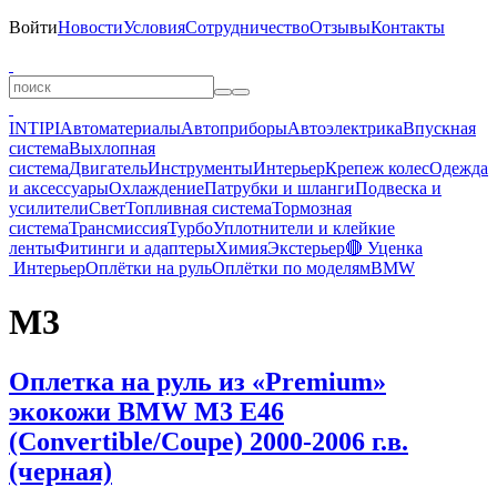
Войти
Новости
Условия
Сотрудничество
Отзывы
Контакты
INTIPI
Автоматериалы
Автоприборы
Автоэлектрика
Впускная
система
Выхлопная
система
Двигатель
Инструменты
Интерьер
Крепеж колес
Одежда
и аксессуары
Охлаждение
Патрубки и шланги
Подвеска и
усилители
Свет
Топливная система
Тормозная
система
Трансмиссия
Турбо
Уплотнители и клейкие
ленты
Фитинги и адаптеры
Химия
Экстерьер
🔴 Уценка
Интерьер
Оплётки на руль
Оплётки по моделям
BMW
M3
Оплетка на руль из «Premium»
экокожи BMW M3 E46
(Convertible/Coupe) 2000-2006 г.в.
(черная)