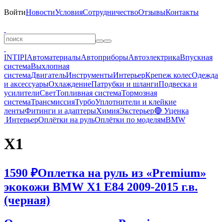
Войти
Новости
Условия
Сотрудничество
Отзывы
Контакты
INTIPI
Автоматериалы
Автоприборы
Автоэлектрика
Впускная
система
Выхлопная
система
Двигатель
Инструменты
Интерьер
Крепеж колес
Одежда
и аксессуары
Охлаждение
Патрубки и шланги
Подвеска и
усилители
Свет
Топливная система
Тормозная
система
Трансмиссия
Турбо
Уплотнители и клейкие
ленты
Фитинги и адаптеры
Химия
Экстерьер
🔴 Уценка
Интерьер
Оплётки на руль
Оплётки по моделям
BMW
X1
1590 ₽
Оплетка на руль из «Premium»
экокожи BMW X1 E84 2009-2015 г.в.
(черная)