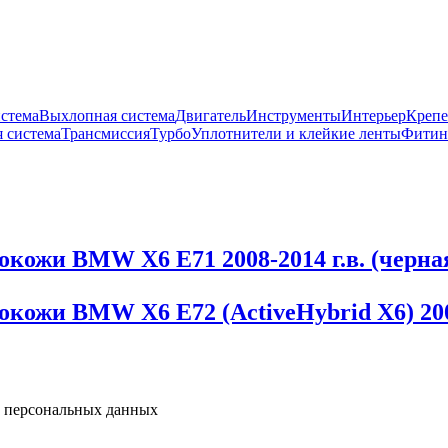
истема
Выхлопная система
Двигатель
Инструменты
Интерьер
Крепе
 система
Трансмиссия
Турбо
Уплотнители и клейкие ленты
Фитин
окожи BMW X6 E71 2008-2014 г.в. (черна
кожи BMW X6 E72 (ActiveHybrid X6) 2009
у персональных данных