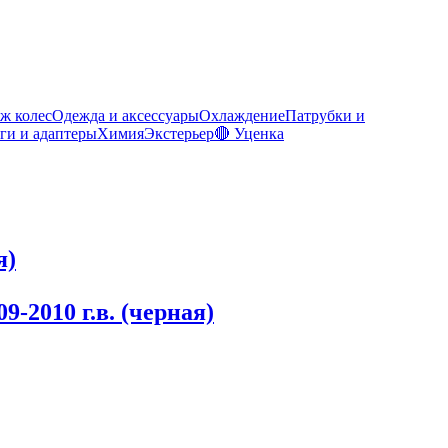
ж колес
Одежда и аксессуары
Охлаждение
Патрубки и
ги и адаптеры
Химия
Экстерьер
🔴 Уценка
я)
-2010 г.в. (черная)