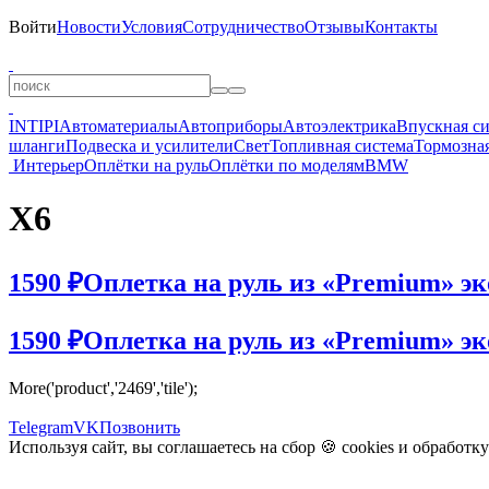
Войти
Новости
Условия
Сотрудничество
Отзывы
Контакты
INTIPI
Автоматериалы
Автоприборы
Автоэлектрика
Впускная с
шланги
Подвеска и усилители
Свет
Топливная система
Тормозная
Интерьер
Оплётки на руль
Оплётки по моделям
BMW
X6
1590 ₽
Оплетка на руль из «Premium» эк
1590 ₽
Оплетка на руль из «Premium» эко
More('product','2469','tile');
Telegram
VK
Позвонить
Используя сайт, вы соглашаетесь на сбор 🍪
cookies
и
обработк