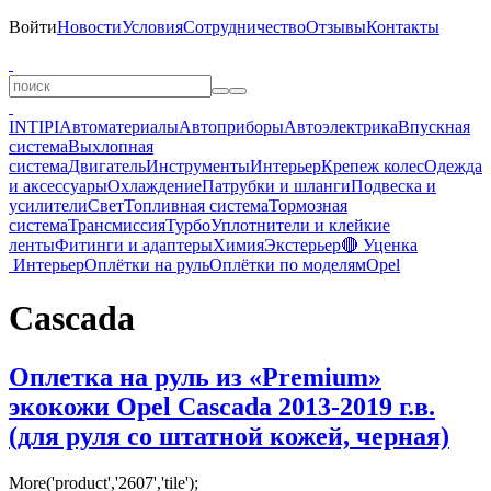
Войти
Новости
Условия
Сотрудничество
Отзывы
Контакты
INTIPI
Автоматериалы
Автоприборы
Автоэлектрика
Впускная
система
Выхлопная
система
Двигатель
Инструменты
Интерьер
Крепеж колес
Одежда
и аксессуары
Охлаждение
Патрубки и шланги
Подвеска и
усилители
Свет
Топливная система
Тормозная
система
Трансмиссия
Турбо
Уплотнители и клейкие
ленты
Фитинги и адаптеры
Химия
Экстерьер
🔴 Уценка
Интерьер
Оплётки на руль
Оплётки по моделям
Opel
Cascada
Оплетка на руль из «Premium»
экокожи Opel Cascada 2013-2019 г.в.
(для руля со штатной кожей, черная)
More('product','2607','tile');