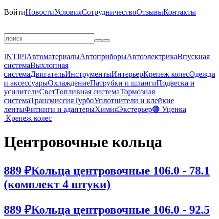
Войти
Новости
Условия
Сотрудничество
Отзывы
Контакты
INTIPI
Автоматериалы
Автоприборы
Автоэлектрика
Впускная
система
Выхлопная
система
Двигатель
Инструменты
Интерьер
Крепеж колес
Одежда
и аксессуары
Охлаждение
Патрубки и шланги
Подвеска и
усилители
Свет
Топливная система
Тормозная
система
Трансмиссия
Турбо
Уплотнители и клейкие
ленты
Фитинги и адаптеры
Химия
Экстерьер
🔴 Уценка
Крепеж колес
Центровочные кольца
889 ₽
Кольца центровочные 106.0 - 78.1
(комплект 4 штуки)
889 ₽
Кольца центровочные 106.0 - 92.5