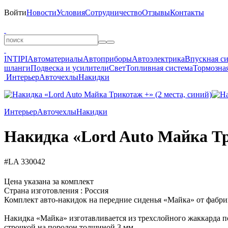
Войти
Новости
Условия
Сотрудничество
Отзывы
Контакты
INTIPI
Автоматериалы
Автоприборы
Автоэлектрика
Впускная с
шланги
Подвеска и усилители
Свет
Топливная система
Тормозная
Интерьер
Авточехлы
Накидки
Интерьер
Авточехлы
Накидки
Накидка «Lord Auto Майка Тр
#LA 330042
Цена указана за комплект
Страна изготовления : Россия
Комплект авто-накидок на передние сиденья «Майка» от фабри
Накидка «Майка» изготавливается из трехслойного жаккарда 
строчкой на поролон толщиной 3 мм.