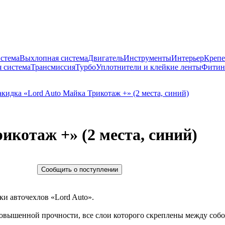
истема
Выхлопная система
Двигатель
Инструменты
Интерьер
Крепе
 система
Трансмиссия
Турбо
Уплотнители и клейкие ленты
Фитин
икотаж +» (2 места, синий)
Сообщить о поступлении
ки авточехлов «Lord Auto».
повышенной прочности, все слои которого скреплены между соб