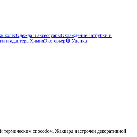
ж колес
Одежда и аксессуары
Охлаждение
Патрубки и
ги и адаптеры
Химия
Экстерьер
🔴 Уценка
ой термическим способом. Жаккард настрочен декоративной