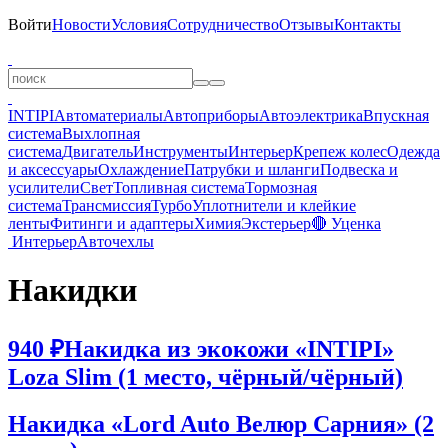
Войти
Новости
Условия
Сотрудничество
Отзывы
Контакты
INTIPI
Автоматериалы
Автоприборы
Автоэлектрика
Впускная
система
Выхлопная
система
Двигатель
Инструменты
Интерьер
Крепеж колес
Одежда
и аксессуары
Охлаждение
Патрубки и шланги
Подвеска и
усилители
Свет
Топливная система
Тормозная
система
Трансмиссия
Турбо
Уплотнители и клейкие
ленты
Фитинги и адаптеры
Химия
Экстерьер
🔴 Уценка
Интерьер
Авточехлы
Накидки
940 ₽
Накидка из экокожи «INTIPI»
Loza Slim (1 место, чёрный/чёрный)
Накидка «Lord Auto Велюр Сарния» (2