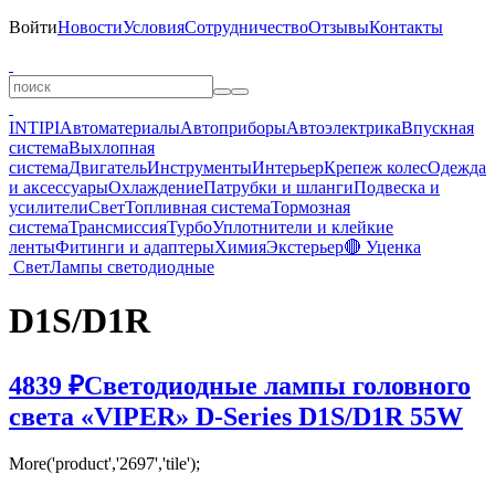
Войти
Новости
Условия
Сотрудничество
Отзывы
Контакты
INTIPI
Автоматериалы
Автоприборы
Автоэлектрика
Впускная
система
Выхлопная
система
Двигатель
Инструменты
Интерьер
Крепеж колес
Одежда
и аксессуары
Охлаждение
Патрубки и шланги
Подвеска и
усилители
Свет
Топливная система
Тормозная
система
Трансмиссия
Турбо
Уплотнители и клейкие
ленты
Фитинги и адаптеры
Химия
Экстерьер
🔴 Уценка
Свет
Лампы светодиодные
D1S/D1R
4839 ₽
Светодиодные лампы головного
света «VIPER» D-Series D1S/D1R 55W
More('product','2697','tile');