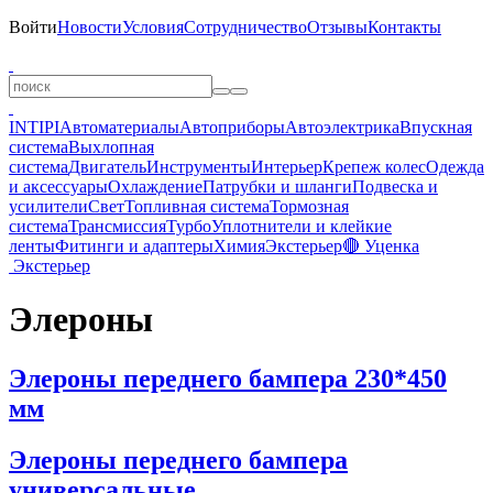
Войти
Новости
Условия
Сотрудничество
Отзывы
Контакты
INTIPI
Автоматериалы
Автоприборы
Автоэлектрика
Впускная
система
Выхлопная
система
Двигатель
Инструменты
Интерьер
Крепеж колес
Одежда
и аксессуары
Охлаждение
Патрубки и шланги
Подвеска и
усилители
Свет
Топливная система
Тормозная
система
Трансмиссия
Турбо
Уплотнители и клейкие
ленты
Фитинги и адаптеры
Химия
Экстерьер
🔴 Уценка
Экстерьер
Элероны
Элероны переднего бампера 230*450
мм
Элероны переднего бампера
универсальные