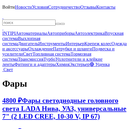
Войти
Новости
Условия
Сотрудничество
Отзывы
Контакты
INTIPI
Автоматериалы
Автоприборы
Автоэлектрика
Впускная
система
Выхлопная
система
Двигатель
Инструменты
Интерьер
Крепеж колес
Одежда
и аксессуары
Охлаждение
Патрубки и шланги
Подвеска и
усилители
Свет
Топливная система
Тормозная
система
Трансмиссия
Турбо
Уплотнители и клейкие
ленты
Фитинги и адаптеры
Химия
Экстерьер
🔴 Уценка
Свет
Фары
4800 ₽
Фары светодиодные головного
света LADA Нива, УАЗ, универсальные
7" (2 LED CREE, 10-30 V, IP 67)