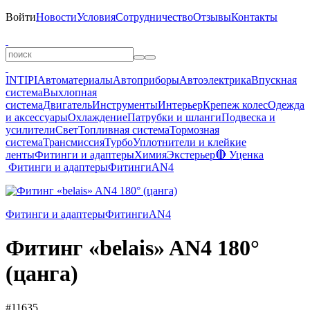
Войти
Новости
Условия
Сотрудничество
Отзывы
Контакты
INTIPI
Автоматериалы
Автоприборы
Автоэлектрика
Впускная
система
Выхлопная
система
Двигатель
Инструменты
Интерьер
Крепеж колес
Одежда
и аксессуары
Охлаждение
Патрубки и шланги
Подвеска и
усилители
Свет
Топливная система
Тормозная
система
Трансмиссия
Турбо
Уплотнители и клейкие
ленты
Фитинги и адаптеры
Химия
Экстерьер
🔴 Уценка
Фитинги и адаптеры
Фитинги
AN4
Фитинги и адаптеры
Фитинги
AN4
Фитинг «belais» AN4 180°
(цанга)
#11635