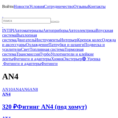
Войти
Новости
Условия
Сотрудничество
Отзывы
Контакты
INTIPI
Автоматериалы
Автоприборы
Автоэлектрика
Впускная
система
Выхлопная
система
Двигатель
Инструменты
Интерьер
Крепеж колес
Одежда
и аксессуары
Охлаждение
Патрубки и шланги
Подвеска и
усилители
Свет
Топливная система
Тормозная
система
Трансмиссия
Турбо
Уплотнители и клейкие
ленты
Фитинги и адаптеры
Химия
Экстерьер
🔴 Уценка
Фитинги и адаптеры
Фитинги
AN4
AN10
AN4
AN6
AN8
AN4
320 ₽
Фитинг AN4 (под хомут)