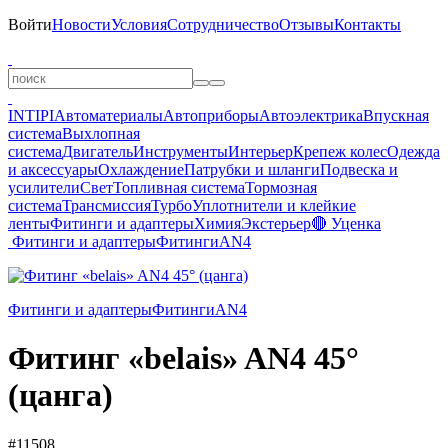
Войти
Новости
Условия
Сотрудничество
Отзывы
Контакты
INTIPI
Автоматериалы
Автоприборы
Автоэлектрика
Впускная
система
Выхлопная
система
Двигатель
Инструменты
Интерьер
Крепеж колес
Одежда
и аксессуары
Охлаждение
Патрубки и шланги
Подвеска и
усилители
Свет
Топливная система
Тормозная
система
Трансмиссия
Турбо
Уплотнители и клейкие
ленты
Фитинги и адаптеры
Химия
Экстерьер
🔴 Уценка
Фитинги и адаптеры
Фитинги
AN4
Фитинги и адаптеры
Фитинги
AN4
Фитинг «belais» AN4 45°
(цанга)
#11508