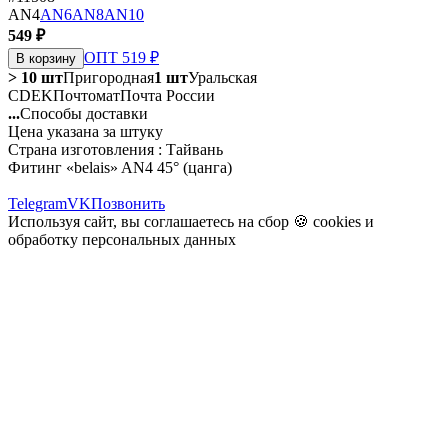
AN4
AN6
AN8
AN10
549 ₽
ОПТ 519 ₽
В корзину
> 10 шт
Пригородная
1 шт
Уральская
CDEK
Почтомат
Почта России
...
Способы доставки
Цена указана за штуку
Страна изготовления : Тайвань
Фитинг «belais» AN4 45° (цанга)
Telegram
VK
Позвонить
Используя сайт, вы соглашаетесь на сбор 🍪
cookies
и
обработку персональных данных