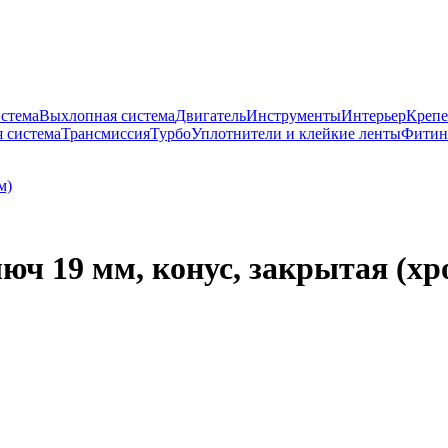
истема
Выхлопная система
Двигатель
Инструменты
Интерьер
Крепе
 система
Трансмиссия
Турбо
Уплотнители и клейкие ленты
Фитин
юч 19 мм, конус, закрытая (хр