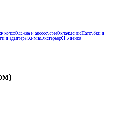
ж колес
Одежда и аксессуары
Охлаждение
Патрубки и
ги и адаптеры
Химия
Экстерьер
🔴 Уценка
ом)