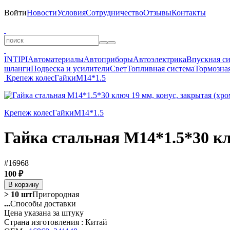
Войти
Новости
Условия
Сотрудничество
Отзывы
Контакты
INTIPI
Автоматериалы
Автоприборы
Автоэлектрика
Впускная с
шланги
Подвеска и усилители
Свет
Топливная система
Тормозная
Крепеж колес
Гайки
M14*1.5
Крепеж колес
Гайки
M14*1.5
Гайка стальная M14*1.5*30 кл
#16968
100 ₽
В корзину
> 10 шт
Пригородная
...
Способы доставки
Цена указана за штуку
Страна изготовления : Китай