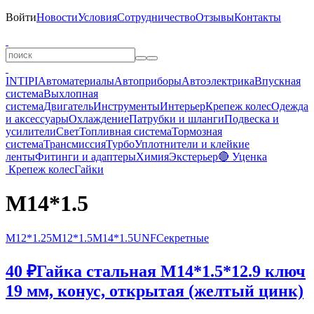
Войти
Новости
Условия
Сотрудничество
Отзывы
Контакты
INTIPI
Автоматериалы
Автоприборы
Автоэлектрика
Впускная
система
Выхлопная
система
Двигатель
Инструменты
Интерьер
Крепеж колес
Одежда
и аксессуары
Охлаждение
Патрубки и шланги
Подвеска и
усилители
Свет
Топливная система
Тормозная
система
Трансмиссия
Турбо
Уплотнители и клейкие
ленты
Фитинги и адаптеры
Химия
Экстерьер
🔴 Уценка
Крепеж колес
Гайки
M14*1.5
M12*1.25
M12*1.5
M14*1.5
UNF
Секретные
40 ₽
Гайка стальная M14*1.5*12.9 ключ
19 мм, конус, открытая (желтый цинк)