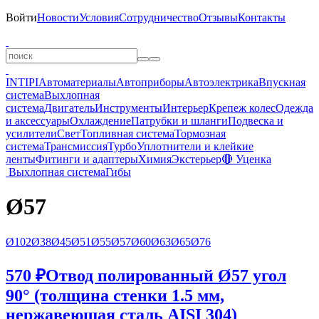
Войти
Новости
Условия
Сотрудничество
Отзывы
Контакты
INTIPI
Автоматериалы
Автоприборы
Автоэлектрика
Впускная
система
Выхлопная
система
Двигатель
Инструменты
Интерьер
Крепеж колес
Одежда
и аксессуары
Охлаждение
Патрубки и шланги
Подвеска и
усилители
Свет
Топливная система
Тормозная
система
Трансмиссия
Турбо
Уплотнители и клейкие
ленты
Фитинги и адаптеры
Химия
Экстерьер
🔴 Уценка
Выхлопная система
Гибы
Ø57
Ø102
Ø38
Ø45
Ø51
Ø55
Ø57
Ø60
Ø63
Ø65
Ø76
570 ₽
Отвод полированный Ø57 угол
90° (толщина стенки 1.5 мм,
нержавеющая сталь AISI 304)