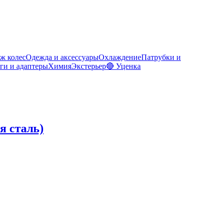
ж колес
Одежда и аксессуары
Охлаждение
Патрубки и
ги и адаптеры
Химия
Экстерьер
🔴 Уценка
я сталь)