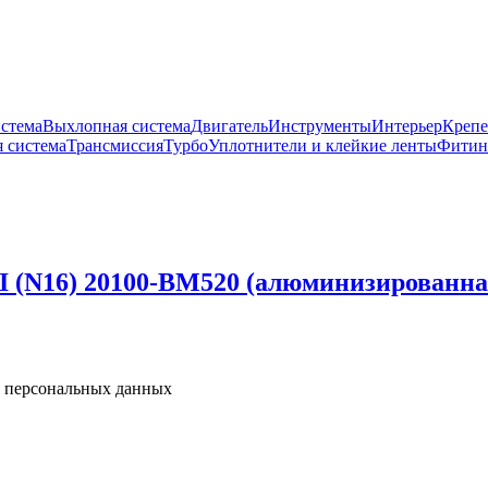
истема
Выхлопная система
Двигатель
Инструменты
Интерьер
Крепе
 система
Трансмиссия
Турбо
Уплотнители и клейкие ленты
Фитин
I (N16) 20100-BM520 (алюминизированна
у персональных данных