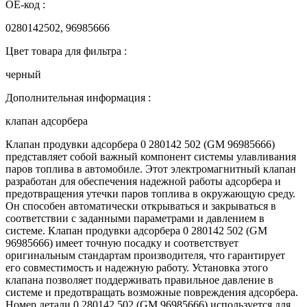
OE-код :
0280142502, 96985666
Цвет товара для фильтра :
черный
Дополнительная информация :
клапан адсорбера
Клапан продувки адсорбера 0 280142 502 (GM 96985666)
представляет собой важный компонент системы улавливания
паров топлива в автомобиле. Этот электромагнитный клапан
разработан для обеспечения надежной работы адсорбера и
предотвращения утечки паров топлива в окружающую среду.
Он способен автоматически открываться и закрываться в
соответствии с заданными параметрами и давлением в
системе. Клапан продувки адсорбера 0 280142 502 (GM
96985666) имеет точную посадку и соответствует
оригинальным стандартам производителя, что гарантирует
его совместимость и надежную работу. Установка этого
клапана позволяет поддерживать правильное давление в
системе и предотвращать возможные повреждения адсорбера.
Номер детали 0 280142 502 (GM 96985666) используется для