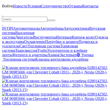
Войти
Новости
Условия
Сотрудничество
Отзывы
Контакты
INTIPI
Автоматериалы
Автоприборы
Автоэлектрика
Впускная
система
Выхлопная
система
Двигатель
Инструменты
Интерьер
Крепеж колес
Одежда
и аксессуары
Охлаждение
Патрубки и шланги
Подвеска и
усилители
Свет
Топливная система
Тормозная
система
Трансмиссия
Турбо
Уплотнители и клейкие
ленты
Фитинги и адаптеры
Химия
Экстерьер
🔴 Уценка
Топливная система
Клапана вентиляции адсорбера