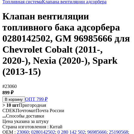
Топливная система
Клапана вентиляции адсорбера
Клапан вентиляции
топливного бака адсорбера
0280142502, GM 96985666 для
Chevrolet Cobalt (2011-,
2020-), Nexia (2020-), Spark
(2013-15)
#23060
899 ₽
ОПТ 799 ₽
В корзину
> 10 шт
Пригородная
CDEK
Почтомат
Почта России
...
Способы доставки
Цена указана за штуку
Страна изготовления : Китай
OEM :
23060
;
0280142502
;
0 280 142 502
;
96985666
;
25190568
;