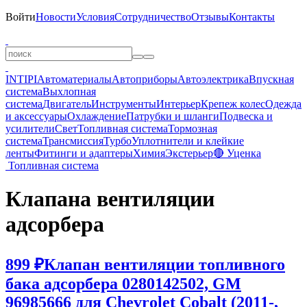
Войти
Новости
Условия
Сотрудничество
Отзывы
Контакты
INTIPI
Автоматериалы
Автоприборы
Автоэлектрика
Впускная
система
Выхлопная
система
Двигатель
Инструменты
Интерьер
Крепеж колес
Одежда
и аксессуары
Охлаждение
Патрубки и шланги
Подвеска и
усилители
Свет
Топливная система
Тормозная
система
Трансмиссия
Турбо
Уплотнители и клейкие
ленты
Фитинги и адаптеры
Химия
Экстерьер
🔴 Уценка
Топливная система
Клапана вентиляции
адсорбера
899 ₽
Клапан вентиляции топливного
бака адсорбера 0280142502, GM
96985666 для Chevrolet Cobalt (2011-,