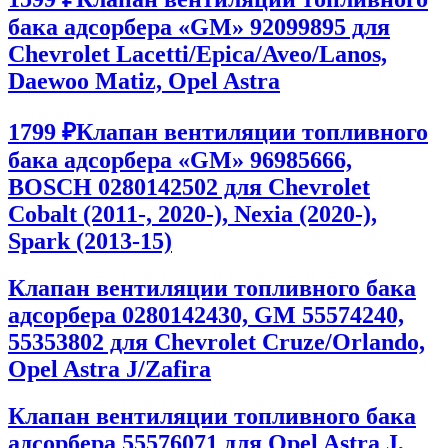
бака адсорбера «GM» 92099895 для
Chevrolet Lacetti/Epica/Aveo/Lanos,
Daewoo Matiz, Opel Astra
1799 ₽
Клапан вентиляции топливного
бака адсорбера «GM» 96985666,
BOSCH 0280142502 для Chevrolet
Cobalt (2011-, 2020-), Nexia (2020-),
Spark (2013-15)
Клапан вентиляции топливного бака
адсорбера 0280142430, GM 55574240,
55353802 для Chevrolet Cruze/Orlando,
Opel Astra J/Zafira
Клапан вентиляции топливного бака
адсорбера 55576071 для Opel Astra J,