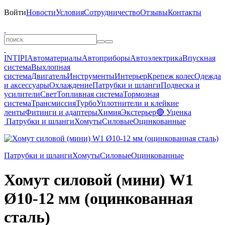
Войти
Новости
Условия
Сотрудничество
Отзывы
Контакты
INTIPI
Автоматериалы
Автоприборы
Автоэлектрика
Впускная
система
Выхлопная
система
Двигатель
Инструменты
Интерьер
Крепеж колес
Одежда
и аксессуары
Охлаждение
Патрубки и шланги
Подвеска и
усилители
Свет
Топливная система
Тормозная
система
Трансмиссия
Турбо
Уплотнители и клейкие
ленты
Фитинги и адаптеры
Химия
Экстерьер
🔴 Уценка
Патрубки и шланги
Хомуты
Силовые
Оцинкованные
Патрубки и шланги
Хомуты
Силовые
Оцинкованные
Хомут силовой (мини) W1
Ø10-12 мм (оцинкованная
сталь)