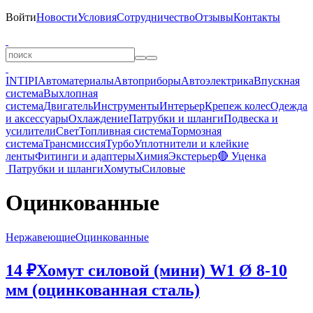
Войти
Новости
Условия
Сотрудничество
Отзывы
Контакты
INTIPI
Автоматериалы
Автоприборы
Автоэлектрика
Впускная
система
Выхлопная
система
Двигатель
Инструменты
Интерьер
Крепеж колес
Одежда
и аксессуары
Охлаждение
Патрубки и шланги
Подвеска и
усилители
Свет
Топливная система
Тормозная
система
Трансмиссия
Турбо
Уплотнители и клейкие
ленты
Фитинги и адаптеры
Химия
Экстерьер
🔴 Уценка
Патрубки и шланги
Хомуты
Силовые
Оцинкованные
Нержавеющие
Оцинкованные
14 ₽
Хомут силовой (мини) W1 Ø 8-10
мм (оцинкованная сталь)