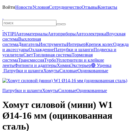
Войти
Новости
Условия
Сотрудничество
Отзывы
Контакты
INTIPI
Автоматериалы
Автоприборы
Автоэлектрика
Впускная
система
Выхлопная
система
Двигатель
Инструменты
Интерьер
Крепеж колес
Одежда
и аксессуары
Охлаждение
Патрубки и шланги
Подвеска и
усилители
Свет
Топливная система
Тормозная
система
Трансмиссия
Турбо
Уплотнители и клейкие
ленты
Фитинги и адаптеры
Химия
Экстерьер
🔴 Уценка
Патрубки и шланги
Хомуты
Силовые
Оцинкованные
Патрубки и шланги
Хомуты
Силовые
Оцинкованные
Хомут силовой (мини) W1
Ø14-16 мм (оцинкованная
сталь)