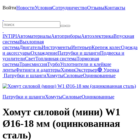
Войти
Новости
Условия
Сотрудничество
Отзывы
Контакты
INTIPI
Автоматериалы
Автоприборы
Автоэлектрика
Впускная
система
Выхлопная
система
Двигатель
Инструменты
Интерьер
Крепеж колес
Одежда
и аксессуары
Охлаждение
Патрубки и шланги
Подвеска и
усилители
Свет
Топливная система
Тормозная
система
Трансмиссия
Турбо
Уплотнители и клейкие
ленты
Фитинги и адаптеры
Химия
Экстерьер
🔴 Уценка
Патрубки и шланги
Хомуты
Силовые
Оцинкованные
Патрубки и шланги
Хомуты
Силовые
Оцинкованные
Хомут силовой (мини) W1
Ø16-18 мм (оцинкованная
сталь)