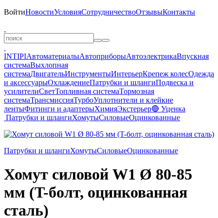
Войти
Новости
Условия
Сотрудничество
Отзывы
Контакты
INTIPI
Автоматериалы
Автоприборы
Автоэлектрика
Впускная
система
Выхлопная
система
Двигатель
Инструменты
Интерьер
Крепеж колес
Одежда
и аксессуары
Охлаждение
Патрубки и шланги
Подвеска и
усилители
Свет
Топливная система
Тормозная
система
Трансмиссия
Турбо
Уплотнители и клейкие
ленты
Фитинги и адаптеры
Химия
Экстерьер
🔴 Уценка
Патрубки и шланги
Хомуты
Силовые
Оцинкованные
Патрубки и шланги
Хомуты
Силовые
Оцинкованные
Хомут силовой W1 Ø 80-85
мм (T-болт, оцинкованная
сталь)