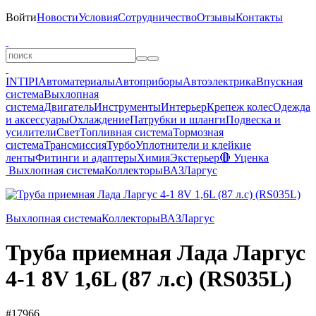
Войти
Новости
Условия
Сотрудничество
Отзывы
Контакты
INTIPI
Автоматериалы
Автоприборы
Автоэлектрика
Впускная
система
Выхлопная
система
Двигатель
Инструменты
Интерьер
Крепеж колес
Одежда
и аксессуары
Охлаждение
Патрубки и шланги
Подвеска и
усилители
Свет
Топливная система
Тормозная
система
Трансмиссия
Турбо
Уплотнители и клейкие
ленты
Фитинги и адаптеры
Химия
Экстерьер
🔴 Уценка
Выхлопная система
Коллекторы
ВАЗ
Ларгус
Выхлопная система
Коллекторы
ВАЗ
Ларгус
Труба приемная Лада Ларгус
4-1 8V 1,6L (87 л.с) (RS035L)
#17966