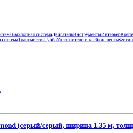
истема
Выхлопная система
Двигатель
Инструменты
Интерьер
Крепе
 система
Трансмиссия
Турбо
Уплотнители и клейкие ленты
Фитин
d
mond (серый/серый, ширина 1.35 м, толщ