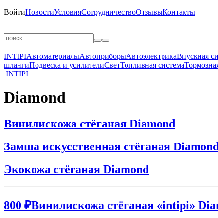
Войти
Новости
Условия
Сотрудничество
Отзывы
Контакты
INTIPI
Автоматериалы
Автоприборы
Автоэлектрика
Впускная с
шланги
Подвеска и усилители
Свет
Топливная система
Тормозная
INTIPI
Diamond
Винилискожа стёганая Diamond
Замша искусственная стёганая Diamon
Экокожа стёганая Diamond
800 ₽
Винилискожа стёганая «intipi» Dia