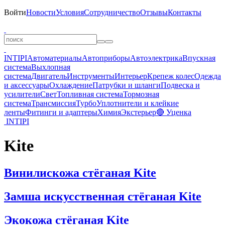
Войти
Новости
Условия
Сотрудничество
Отзывы
Контакты
INTIPI
Автоматериалы
Автоприборы
Автоэлектрика
Впускная
система
Выхлопная
система
Двигатель
Инструменты
Интерьер
Крепеж колес
Одежда
и аксессуары
Охлаждение
Патрубки и шланги
Подвеска и
усилители
Свет
Топливная система
Тормозная
система
Трансмиссия
Турбо
Уплотнители и клейкие
ленты
Фитинги и адаптеры
Химия
Экстерьер
🔴 Уценка
INTIPI
Kite
Винилискожа стёганая Kite
Замша искусственная стёганая Kite
Экокожа стёганая Kite