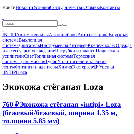
Войти
Новости
Условия
Сотрудничество
Отзывы
Контакты
INTIPI
Автоматериалы
Автоприборы
Автоэлектрика
Впускная
система
Выхлопная
система
Двигатель
Инструменты
Интерьер
Крепеж колес
Одежда
и аксессуары
Охлаждение
Патрубки и шланги
Подвеска и
усилители
Свет
Топливная система
Тормозная
система
Трансмиссия
Турбо
Уплотнители и клейкие
ленты
Фитинги и адаптеры
Химия
Экстерьер
🔴 Уценка
INTIPI
Loza
Экокожа стёганая Loza
760 ₽
Экокожа стёганая «intipi» Loza
(бежевый/бежевый, ширина 1.35 м,
толщина 5.85 мм)