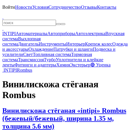
Войти
Новости
Условия
Сотрудничество
Отзывы
Контакты
INTIPI
Автоматериалы
Автоприборы
Автоэлектрика
Впускная
система
Выхлопная
система
Двигатель
Инструменты
Интерьер
Крепеж колес
Одежда
и аксессуары
Охлаждение
Патрубки и шланги
Подвеска и
усилители
Свет
Топливная система
Тормозная
система
Трансмиссия
Турбо
Уплотнители и клейкие
ленты
Фитинги и адаптеры
Химия
Экстерьер
🔴 Уценка
INTIPI
Rombus
Винилискожа стёганая
Rombus
Винилискожа стёганая «intipi» Rombus
(бежевый/бежевый, ширина 1.35 м,
толщина 5.6 мм)