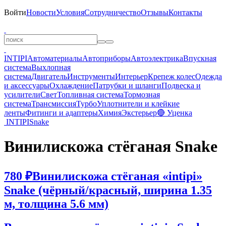
Войти
Новости
Условия
Сотрудничество
Отзывы
Контакты
INTIPI
Автоматериалы
Автоприборы
Автоэлектрика
Впускная
система
Выхлопная
система
Двигатель
Инструменты
Интерьер
Крепеж колес
Одежда
и аксессуары
Охлаждение
Патрубки и шланги
Подвеска и
усилители
Свет
Топливная система
Тормозная
система
Трансмиссия
Турбо
Уплотнители и клейкие
ленты
Фитинги и адаптеры
Химия
Экстерьер
🔴 Уценка
INTIPI
Snake
Винилискожа стёганая Snake
780 ₽
Винилискожа стёганая «intipi»
Snake (чёрный/красный, ширина 1.35
м, толщина 5.6 мм)