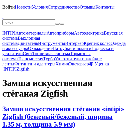
Войти
Новости
Условия
Сотрудничество
Отзывы
Контакты
INTIPI
Автоматериалы
Автоприборы
Автоэлектрика
Впускная
система
Выхлопная
система
Двигатель
Инструменты
Интерьер
Крепеж колес
Одежда
и аксессуары
Охлаждение
Патрубки и шланги
Подвеска и
усилители
Свет
Топливная система
Тормозная
система
Трансмиссия
Турбо
Уплотнители и клейкие
ленты
Фитинги и адаптеры
Химия
Экстерьер
🔴 Уценка
INTIPI
Zigfish
Замша искусственная
стёганая Zigfish
Замша искусственная стёганая «intipi»
Zigfish (бежевый/бежевый, ширина
1.35 м, толщина 5.9 мм)