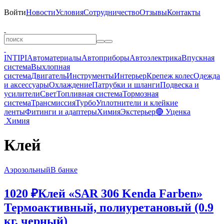
Войти
Новости
Условия
Сотрудничество
Отзывы
Контакты
INTIPI
Автоматериалы
Автоприборы
Автоэлектрика
Впускная
система
Выхлопная
система
Двигатель
Инструменты
Интерьер
Крепеж колес
Одежда
и аксессуары
Охлаждение
Патрубки и шланги
Подвеска и
усилители
Свет
Топливная система
Тормозная
система
Трансмиссия
Турбо
Уплотнители и клейкие
ленты
Фитинги и адаптеры
Химия
Экстерьер
🔴 Уценка
Химия
Клей
Аэрозольный
В банке
1020 ₽
Клей «SAR 306 Kenda Farben»
Термоактивный, полиуретановый (0.9
кг, черный)