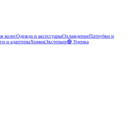
ж колес
Одежда и аксессуары
Охлаждение
Патрубки и
ги и адаптеры
Химия
Экстерьер
🔴 Уценка