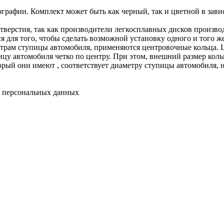
графии. Комплект может быть как черный, так и цветной в зави
отверстия, так как производители легкосплавных дисков произв
я для того, чтобы сделать возможной установку одного и того же
етрам ступицы автомобиля, применяются центровочные кольца. 
цу автомобиля четко по центру. При этом, внешний размер кольц
рый они имеют , соответствует диаметру ступицы автомобиля, н
у персональных данных