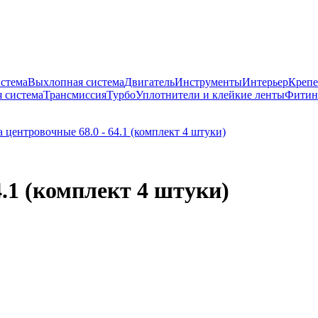
истема
Выхлопная система
Двигатель
Инструменты
Интерьер
Крепе
 система
Трансмиссия
Турбо
Уплотнители и клейкие ленты
Фитин
4.1 (комплект 4 штуки)