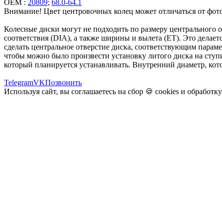
OEM :
20809
;
68.0-64.1
Внимание! Цвет центровочных колец может отличаться от фото
Колесные диски могут не подходить по размеру центрального 
соответствия (DIA), а также ширины и вылета (ET). Это делаетс
сделать центральное отверстие диска, соответствующим парам
чтобы можно было произвести установку литого диска на ступи
который планируется устанавливать. Внутренний диаметр, кото
Telegram
VK
Позвонить
Используя сайт, вы соглашаетесь на сбор 🍪
cookies
и
обработк