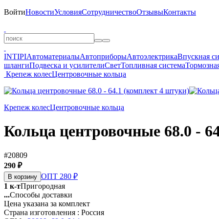
Войти
Новости
Условия
Сотрудничество
Отзывы
Контакты
INTIPI
Автоматериалы
Автоприборы
Автоэлектрика
Впускная с
шланги
Подвеска и усилители
Свет
Топливная система
Тормозная
Крепеж колес
Центровочные кольца
Крепеж колес
Центровочные кольца
Кольца центровочные 68.0 - 6
#20809
290 ₽
ОПТ 280 ₽
В корзину
1 к-т
Пригородная
...
Способы доставки
Цена указана за комплект
Страна изготовления : Россия