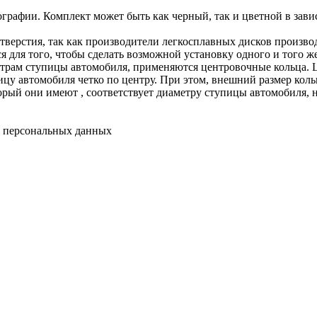
графии. Комплект может быть как черный, так и цветной в зави
отверстия, так как производители легкосплавных дисков произв
я для того, чтобы сделать возможной установку одного и того же
етрам ступицы автомобиля, применяются центровочные кольца. 
цу автомобиля четко по центру. При этом, внешний размер кольц
рый они имеют , соответствует диаметру ступицы автомобиля, н
у персональных данных