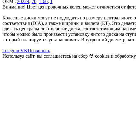
OEM :
20229
;
70
;
1-66
;
1
Внимание! Цвет центровочных колец может отличаться от фото
Колесные диски могут не подходить по размеру центрального 
соответствия (DIA), а также ширины и вылета (ET). Это делаетс
сделать центральное отверстие диска, соответствующим парам
чтобы можно было произвести установку литого диска на ступи
который планируется устанавливать. Внутренний диаметр, кото
Telegram
VK
Позвонить
Используя сайт, вы соглашаетесь на сбор 🍪
cookies
и
обработк