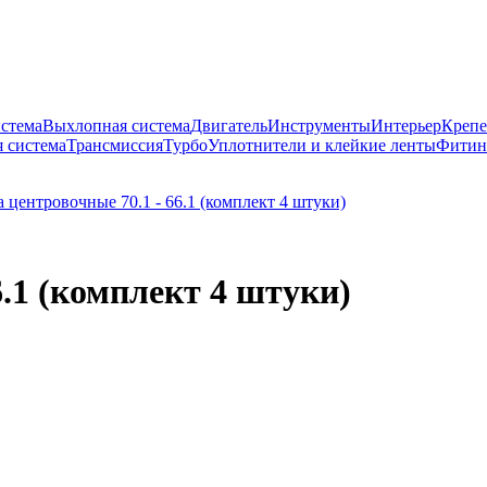
истема
Выхлопная система
Двигатель
Инструменты
Интерьер
Крепе
 система
Трансмиссия
Турбо
Уплотнители и клейкие ленты
Фитин
6.1 (комплект 4 штуки)