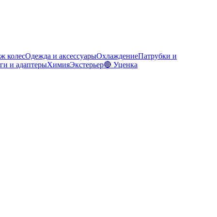
ж колес
Одежда и аксессуары
Охлаждение
Патрубки и
ги и адаптеры
Химия
Экстерьер
🔴 Уценка