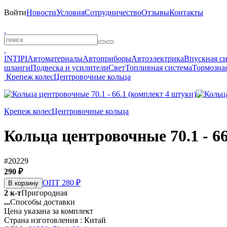
Войти
Новости
Условия
Сотрудничество
Отзывы
Контакты
INTIPI
Автоматериалы
Автоприборы
Автоэлектрика
Впускная с
шланги
Подвеска и усилители
Свет
Топливная система
Тормозная
Крепеж колес
Центровочные кольца
Крепеж колес
Центровочные кольца
Кольца центровочные 70.1 - 6
#20229
290 ₽
ОПТ 280 ₽
В корзину
2 к-т
Пригородная
...
Способы доставки
Цена указана за комплект
Страна изготовления : Китай