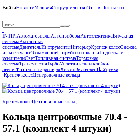
Войти
Новости
Условия
Сотрудничество
Отзывы
Контакты
INTIPI
Автоматериалы
Автоприборы
Автоэлектрика
Впускная
система
Выхлопная
система
Двигатель
Инструменты
Интерьер
Крепеж колес
Одежда
и аксессуары
Охлаждение
Патрубки и шланги
Подвеска и
усилители
Свет
Топливная система
Тормозная
система
Трансмиссия
Турбо
Уплотнители и клейкие
ленты
Фитинги и адаптеры
Химия
Экстерьер
🔴 Уценка
Крепеж колес
Центровочные кольца
Крепеж колес
Центровочные кольца
Кольца центровочные 70.4 -
57.1 (комплект 4 штуки)