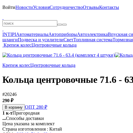
Войти
Новости
Условия
Сотрудничество
Отзывы
Контакты
INTIPI
Автоматериалы
Автоприборы
Автоэлектрика
Впускная с
шланги
Подвеска и усилители
Свет
Топливная система
Тормозная
Крепеж колес
Центровочные кольца
Крепеж колес
Центровочные кольца
Кольца центровочные 71.6 - 6
#20246
290 ₽
ОПТ 280 ₽
В корзину
1 к-т
Пригородная
...
Способы доставки
Цена указана за комплект
Страна изготовления : Китай