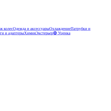
ж колес
Одежда и аксессуары
Охлаждение
Патрубки и
ги и адаптеры
Химия
Экстерьер
🔴 Уценка