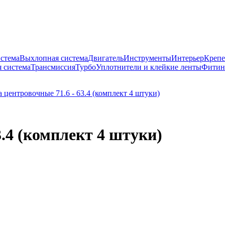
истема
Выхлопная система
Двигатель
Инструменты
Интерьер
Крепе
 система
Трансмиссия
Турбо
Уплотнители и клейкие ленты
Фитин
3.4 (комплект 4 штуки)