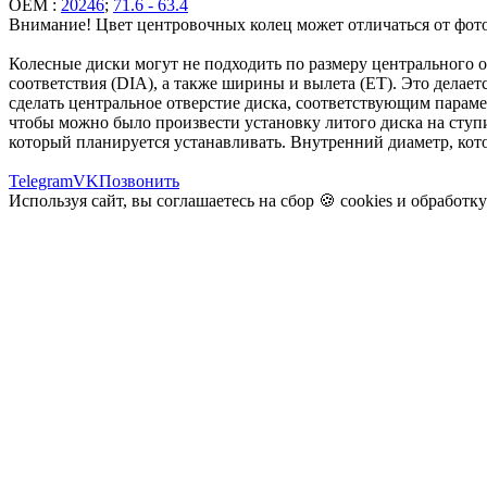
OEM :
20246
;
71.6 - 63.4
Внимание! Цвет центровочных колец может отличаться от фото
Колесные диски могут не подходить по размеру центрального 
соответствия (DIA), а также ширины и вылета (ET). Это делаетс
сделать центральное отверстие диска, соответствующим парам
чтобы можно было произвести установку литого диска на ступи
который планируется устанавливать. Внутренний диаметр, кото
Telegram
VK
Позвонить
Используя сайт, вы соглашаетесь на сбор 🍪
cookies
и
обработк