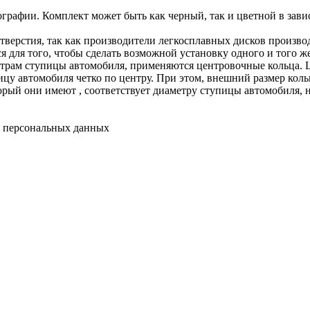
графии. Комплект может быть как черный, так и цветной в зави
отверстия, так как производители легкосплавных дисков произв
я для того, чтобы сделать возможной установку одного и того же
етрам ступицы автомобиля, применяются центровочные кольца. 
цу автомобиля четко по центру. При этом, внешний размер кольц
рый они имеют , соответствует диаметру ступицы автомобиля, н
у персональных данных