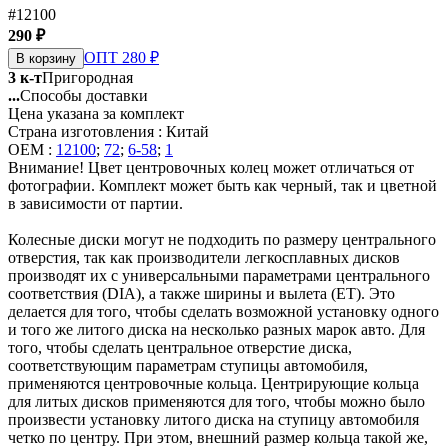
#12100
290 ₽
ОПТ 280 ₽
В корзину
3 к-т
Пригородная
...
Способы доставки
Цена указана за комплект
Страна изготовления : Китай
OEM :
12100
;
72
;
6-58
;
1
Внимание! Цвет центровочных колец может отличаться от
фотографии. Комплект может быть как черный, так и цветной
в зависимости от партии.
Колесные диски могут не подходить по размеру центрального
отверстия, так как производители легкосплавных дисков
производят их с универсальными параметрами центрального
соответствия (DIA), а также ширины и вылета (ET). Это
делается для того, чтобы сделать возможной установку одного
и того же литого диска на несколько разных марок авто. Для
того, чтобы сделать центральное отверстие диска,
соответствующим параметрам ступицы автомобиля,
применяются центровочные кольца. Центрирующие кольца
для литых дисков применяются для того, чтобы можно было
произвести установку литого диска на ступицу автомобиля
четко по центру. При этом, внешний размер кольца такой же,