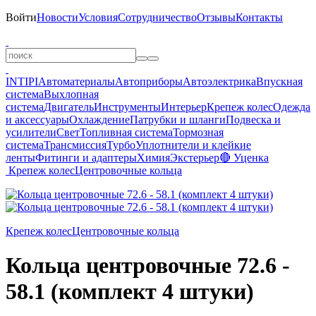
Войти
Новости
Условия
Сотрудничество
Отзывы
Контакты
INTIPI
Автоматериалы
Автоприборы
Автоэлектрика
Впускная
система
Выхлопная
система
Двигатель
Инструменты
Интерьер
Крепеж колес
Одежда
и аксессуары
Охлаждение
Патрубки и шланги
Подвеска и
усилители
Свет
Топливная система
Тормозная
система
Трансмиссия
Турбо
Уплотнители и клейкие
ленты
Фитинги и адаптеры
Химия
Экстерьер
🔴 Уценка
Крепеж колес
Центровочные кольца
Крепеж колес
Центровочные кольца
Кольца центровочные 72.6 -
58.1 (комплект 4 штуки)