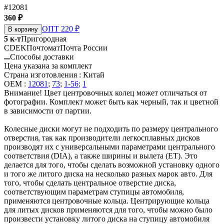
#12081
360 ₽
ОПТ 220 ₽
В корзину
5 к-т
Пригородная
CDEK
Почтомат
Почта России
...
Способы доставки
Цена указана за комплект
Страна изготовления : Китай
OEM :
12081
;
73
;
1-56
;
1
Внимание! Цвет центровочных колец может отличаться от
фотографии. Комплект может быть как черный, так и цветной
в зависимости от партии.
Колесные диски могут не подходить по размеру центрального
отверстия, так как производители легкосплавных дисков
производят их с универсальными параметрами центрального
соответствия (DIA), а также ширины и вылета (ET). Это
делается для того, чтобы сделать возможной установку одного
и того же литого диска на несколько разных марок авто. Для
того, чтобы сделать центральное отверстие диска,
соответствующим параметрам ступицы автомобиля,
применяются центровочные кольца. Центрирующие кольца
для литых дисков применяются для того, чтобы можно было
произвести установку литого диска на ступицу автомобиля