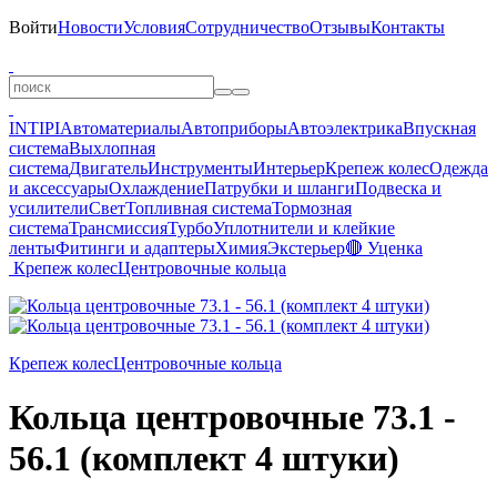
Войти
Новости
Условия
Сотрудничество
Отзывы
Контакты
INTIPI
Автоматериалы
Автоприборы
Автоэлектрика
Впускная
система
Выхлопная
система
Двигатель
Инструменты
Интерьер
Крепеж колес
Одежда
и аксессуары
Охлаждение
Патрубки и шланги
Подвеска и
усилители
Свет
Топливная система
Тормозная
система
Трансмиссия
Турбо
Уплотнители и клейкие
ленты
Фитинги и адаптеры
Химия
Экстерьер
🔴 Уценка
Крепеж колес
Центровочные кольца
Крепеж колес
Центровочные кольца
Кольца центровочные 73.1 -
56.1 (комплект 4 штуки)