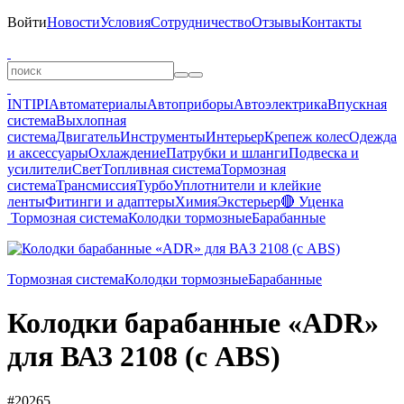
Войти
Новости
Условия
Сотрудничество
Отзывы
Контакты
INTIPI
Автоматериалы
Автоприборы
Автоэлектрика
Впускная
система
Выхлопная
система
Двигатель
Инструменты
Интерьер
Крепеж колес
Одежда
и аксессуары
Охлаждение
Патрубки и шланги
Подвеска и
усилители
Свет
Топливная система
Тормозная
система
Трансмиссия
Турбо
Уплотнители и клейкие
ленты
Фитинги и адаптеры
Химия
Экстерьер
🔴 Уценка
Тормозная система
Колодки тормозные
Барабанные
Тормозная система
Колодки тормозные
Барабанные
Колодки барабанные «ADR»
для ВАЗ 2108 (с ABS)
#20265