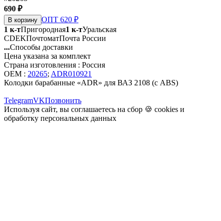
690 ₽
ОПТ 620 ₽
В корзину
1 к-т
Пригородная
1 к-т
Уральская
CDEK
Почтомат
Почта России
...
Способы доставки
Цена указана за комплект
Страна изготовления : Россия
OEM :
20265
;
ADR010921
Колодки барабанные «ADR» для ВАЗ 2108 (с ABS)
Telegram
VK
Позвонить
Используя сайт, вы соглашаетесь на сбор 🍪
cookies
и
обработку персональных данных