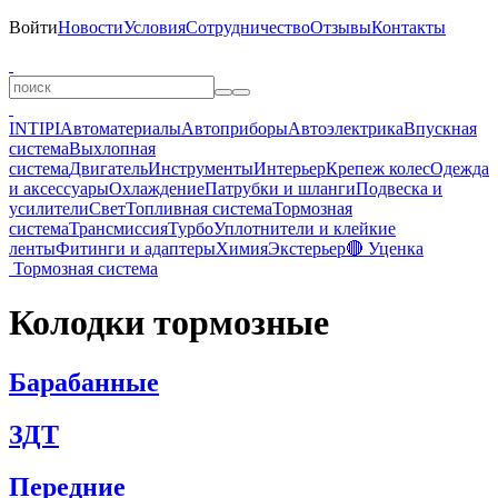
Войти
Новости
Условия
Сотрудничество
Отзывы
Контакты
INTIPI
Автоматериалы
Автоприборы
Автоэлектрика
Впускная
система
Выхлопная
система
Двигатель
Инструменты
Интерьер
Крепеж колес
Одежда
и аксессуары
Охлаждение
Патрубки и шланги
Подвеска и
усилители
Свет
Топливная система
Тормозная
система
Трансмиссия
Турбо
Уплотнители и клейкие
ленты
Фитинги и адаптеры
Химия
Экстерьер
🔴 Уценка
Тормозная система
Колодки тормозные
Барабанные
ЗДТ
Передние