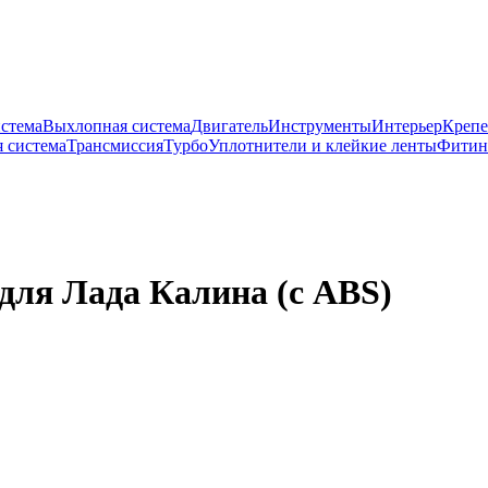
истема
Выхлопная система
Двигатель
Инструменты
Интерьер
Крепе
 система
Трансмиссия
Турбо
Уплотнители и клейкие ленты
Фитин
для Лада Калина (с ABS)