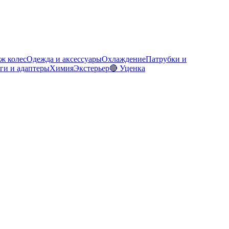
ж колес
Одежда и аксессуары
Охлаждение
Патрубки и
ги и адаптеры
Химия
Экстерьер
🔴 Уценка