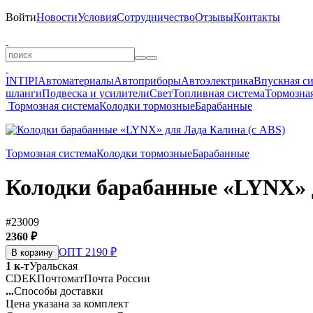
Войти
Новости
Условия
Сотрудничество
Отзывы
Контакты
INTIPI
Автоматериалы
Автоприборы
Автоэлектрика
Впускная с
шланги
Подвеска и усилители
Свет
Топливная система
Тормозная
Тормозная система
Колодки тормозные
Барабанные
Тормозная система
Колодки тормозные
Барабанные
Колодки барабанные «LYNX» 
#23009
2360 ₽
ОПТ 2190 ₽
В корзину
1 к-т
Уральская
CDEK
Почтомат
Почта России
...
Способы доставки
Цена указана за комплект