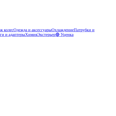
ж колес
Одежда и аксессуары
Охлаждение
Патрубки и
ги и адаптеры
Химия
Экстерьер
🔴 Уценка