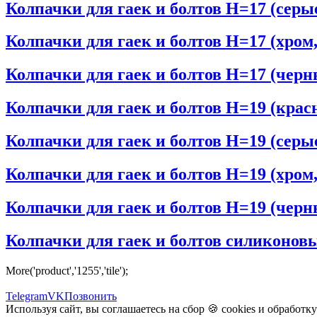
Колпачки для гаек и болтов H=17 (серые
Колпачки для гаек и болтов H=17 (хром,
Колпачки для гаек и болтов H=17 (черн
Колпачки для гаек и болтов H=19 (крас
Колпачки для гаек и болтов H=19 (серые
Колпачки для гаек и болтов H=19 (хром,
Колпачки для гаек и болтов H=19 (черн
Колпачки для гаек и болтов силиконовы
More('product','1255','tile');
Telegram
VK
Позвонить
Используя сайт, вы соглашаетесь на сбор 🍪
cookies
и
обработк