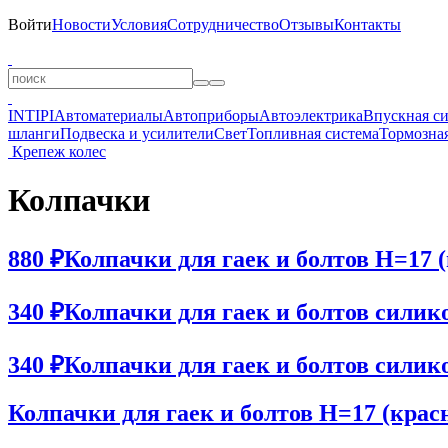
Войти
Новости
Условия
Сотрудничество
Отзывы
Контакты
INTIPI
Автоматериалы
Автоприборы
Автоэлектрика
Впускная с
шланги
Подвеска и усилители
Свет
Топливная система
Тормозная
Крепеж колес
Колпачки
880 ₽
Колпачки для гаек и болтов H=17 (
340 ₽
Колпачки для гаек и болтов силик
340 ₽
Колпачки для гаек и болтов силик
Колпачки для гаек и болтов H=17 (крас