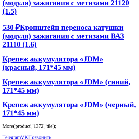
(модуля) зажигания c метизами 21120
(1.5)
530 ₽
Кронштейн переноса катушки
(модуля) зажигания с метизами ВАЗ
21110 (1.6)
Крепеж аккумулятора «JDM»
(красный, 171*45 мм)
Крепеж аккумулятора «JDM» (синий,
171*45 мм)
Крепеж аккумулятора «JDM» (черный,
171*45 мм)
More('product','1372','tile');
Telegram
VK
Позвонить