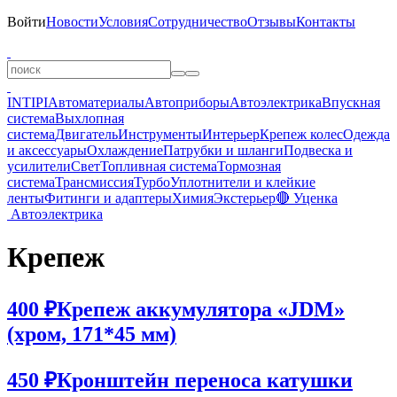
Войти
Новости
Условия
Сотрудничество
Отзывы
Контакты
INTIPI
Автоматериалы
Автоприборы
Автоэлектрика
Впускная
система
Выхлопная
система
Двигатель
Инструменты
Интерьер
Крепеж колес
Одежда
и аксессуары
Охлаждение
Патрубки и шланги
Подвеска и
усилители
Свет
Топливная система
Тормозная
система
Трансмиссия
Турбо
Уплотнители и клейкие
ленты
Фитинги и адаптеры
Химия
Экстерьер
🔴 Уценка
Автоэлектрика
Крепеж
400 ₽
Крепеж аккумулятора «JDM»
(хром, 171*45 мм)
450 ₽
Кронштейн переноса катушки