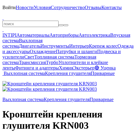
Войти
Новости
Условия
Сотрудничество
Отзывы
Контакты
INTIPI
Автоматериалы
Автоприборы
Автоэлектрика
Впускная
система
Выхлопная
система
Двигатель
Инструменты
Интерьер
Крепеж колес
Одежда
и аксессуары
Охлаждение
Патрубки и шланги
Подвеска и
усилители
Свет
Топливная система
Тормозная
система
Трансмиссия
Турбо
Уплотнители и клейкие
ленты
Фитинги и адаптеры
Химия
Экстерьер
🔴 Уценка
Выхлопная система
Крепления глушителя
Приварные
Выхлопная система
Крепления глушителя
Приварные
Кронштейн крепления
глушителя KRN003