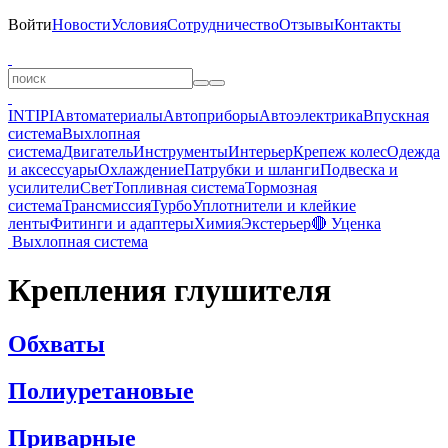
Войти
Новости
Условия
Сотрудничество
Отзывы
Контакты
INTIPI
Автоматериалы
Автоприборы
Автоэлектрика
Впускная
система
Выхлопная
система
Двигатель
Инструменты
Интерьер
Крепеж колес
Одежда
и аксессуары
Охлаждение
Патрубки и шланги
Подвеска и
усилители
Свет
Топливная система
Тормозная
система
Трансмиссия
Турбо
Уплотнители и клейкие
ленты
Фитинги и адаптеры
Химия
Экстерьер
🔴 Уценка
Выхлопная система
Крепления глушителя
Обхваты
Полиуретановые
Приварные