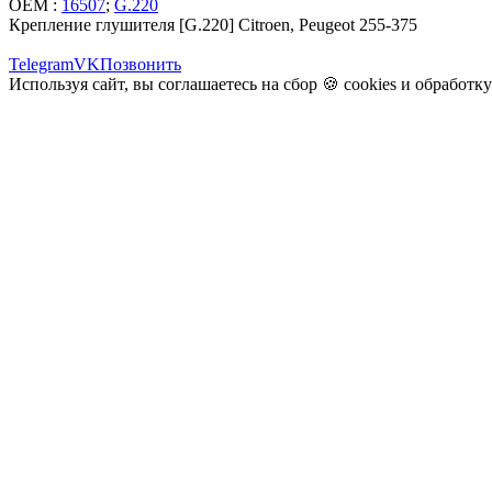
OEM :
16507
;
G.220
Крепление глушителя [G.220] Citroen, Peugeot 255-375
Telegram
VK
Позвонить
Используя сайт, вы соглашаетесь на сбор 🍪
cookies
и
обработк