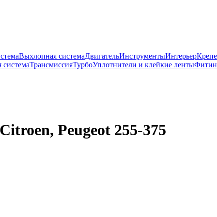
истема
Выхлопная система
Двигатель
Инструменты
Интерьер
Крепе
 система
Трансмиссия
Турбо
Уплотнители и клейкие ленты
Фитин
itroen, Peugeot 255-375