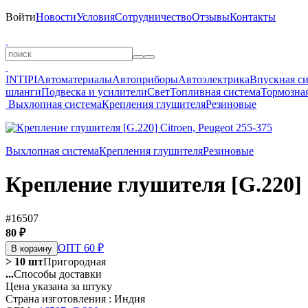
Войти
Новости
Условия
Сотрудничество
Отзывы
Контакты
INTIPI
Автоматериалы
Автоприборы
Автоэлектрика
Впускная с
шланги
Подвеска и усилители
Свет
Топливная система
Тормозная
Выхлопная система
Крепления глушителя
Резиновые
Выхлопная система
Крепления глушителя
Резиновые
Крепление глушителя [G.220] C
#16507
80 ₽
ОПТ 60 ₽
В корзину
> 10 шт
Пригородная
...
Способы доставки
Цена указана за штуку
Страна изготовления : Индия