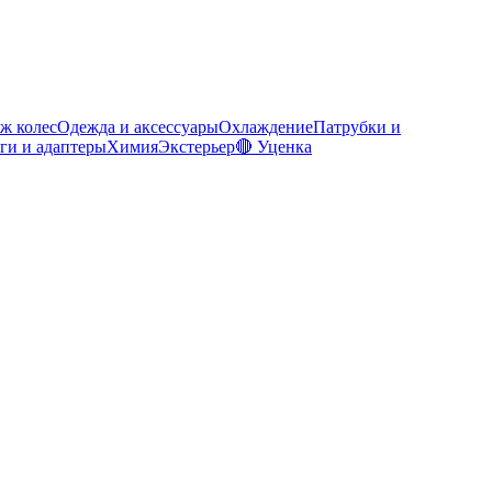
ж колес
Одежда и аксессуары
Охлаждение
Патрубки и
ги и адаптеры
Химия
Экстерьер
🔴 Уценка