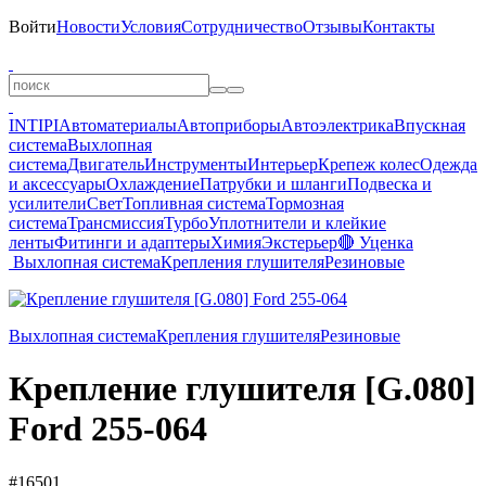
Войти
Новости
Условия
Сотрудничество
Отзывы
Контакты
INTIPI
Автоматериалы
Автоприборы
Автоэлектрика
Впускная
система
Выхлопная
система
Двигатель
Инструменты
Интерьер
Крепеж колес
Одежда
и аксессуары
Охлаждение
Патрубки и шланги
Подвеска и
усилители
Свет
Топливная система
Тормозная
система
Трансмиссия
Турбо
Уплотнители и клейкие
ленты
Фитинги и адаптеры
Химия
Экстерьер
🔴 Уценка
Выхлопная система
Крепления глушителя
Резиновые
Выхлопная система
Крепления глушителя
Резиновые
Крепление глушителя [G.080]
Ford 255-064
#16501